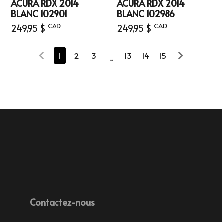
ACURA RDX 2014
ACURA RDX 2014
BLANC 102901
BLANC 102986
CAD
CAD
249,95 $
249,95 $
1
2
3
13
14
15
...
Contactez-nous