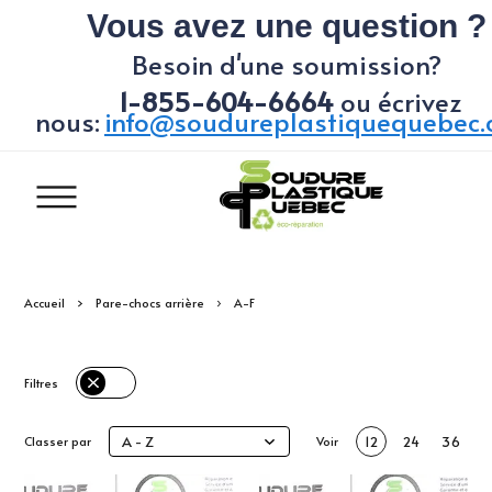
Vous avez une question ?
Besoin d'une soumission?
1-855-604-6664
ou écrivez
nous:
info@soudureplastiquequebec
Accueil
Pare-chocs arrière
A-F
Filtres
A - Z
Classer par
Voir
12
24
36