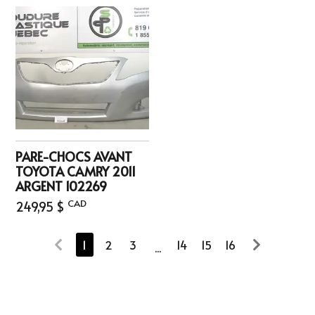
PARE-CHOCS AVANT
TOYOTA CAMRY 2011
ARGENT 102269
CAD
249,95 $
1
2
3
14
15
16
...