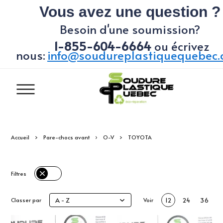
Vous avez une question ?
Besoin d'une soumission?
1-855-604-6664
ou écrivez
nous:
info@soudureplastiquequebec
Accueil
Pare-chocs avant
O-V
TOYOTA
Filtres
A - Z
Classer par
Voir
12
24
36